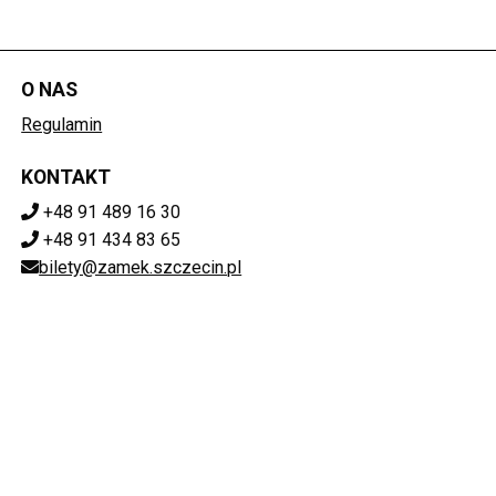
O NAS
Regulamin
KONTAKT
+48 91 489 16 30
+48 91 434 83 65
bilety@zamek.szczecin.pl
POBIERZ SWOJE BILETY
Mapa strony
ZAMEK KSIĄŻĄT POMORSKICH W SZCZECINIE
ul. Korsarzy 34, 70-540 Szczecin
851-020-72-76