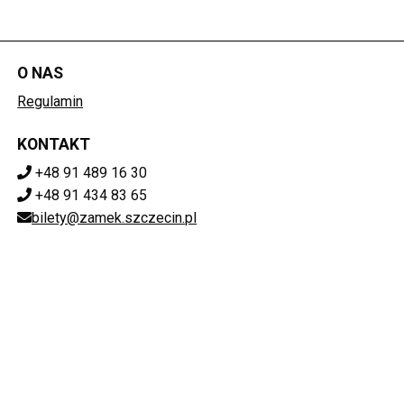
O NAS
Regulamin
KONTAKT
+48 91 489 16 30
+48 91 434 83 65
bilety@zamek.szczecin.pl
POBIERZ SWOJE BILETY
Mapa strony
ZAMEK KSIĄŻĄT POMORSKICH W SZCZECINIE
ul. Korsarzy 34, 70-540 Szczecin
851-020-72-76