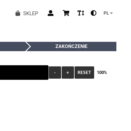
SKLEP
PL
ZAKOŃCZENIE
-
+
RESET
100%