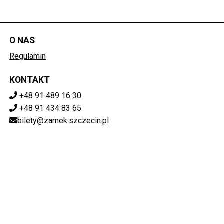
O NAS
Regulamin
KONTAKT
+48 91 489 16 30
+48 91 434 83 65
bilety@zamek.szczecin.pl
POBIERZ SWOJE BILETY
Mapa strony
ZAMEK KSIĄŻĄT POMORSKICH W SZCZECINIE
ul. Korsarzy 34, 70-540 Szczecin
851-020-72-76