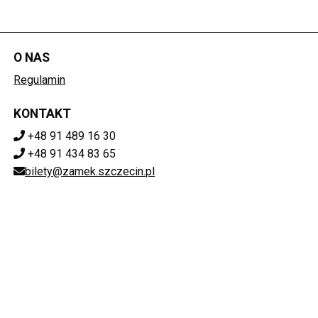
O NAS
Regulamin
KONTAKT
+48 91 489 16 30
+48 91 434 83 65
bilety@zamek.szczecin.pl
POBIERZ SWOJE BILETY
Mapa strony
ZAMEK KSIĄŻĄT POMORSKICH W SZCZECINIE
ul. Korsarzy 34, 70-540 Szczecin
851-020-72-76