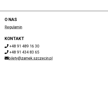
O NAS
Regulamin
KONTAKT
+48 91 489 16 30
+48 91 434 83 65
bilety@zamek.szczecin.pl
POBIERZ SWOJE BILETY
Mapa strony
ZAMEK KSIĄŻĄT POMORSKICH W SZCZECINIE
ul. Korsarzy 34, 70-540 Szczecin
851-020-72-76