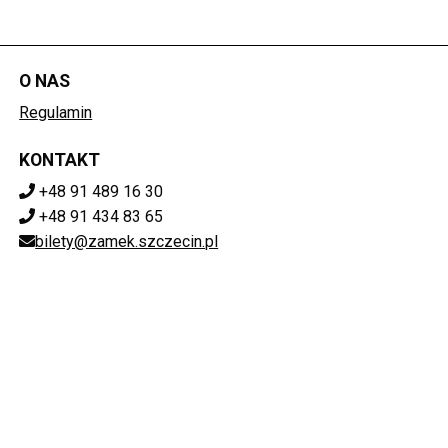
O NAS
Regulamin
KONTAKT
+48 91 489 16 30
+48 91 434 83 65
bilety@zamek.szczecin.pl
POBIERZ SWOJE BILETY
Mapa strony
ZAMEK KSIĄŻĄT POMORSKICH W SZCZECINIE
ul. Korsarzy 34, 70-540 Szczecin
851-020-72-76