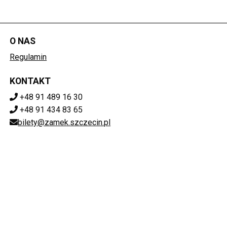
O NAS
Regulamin
KONTAKT
+48 91 489 16 30
+48 91 434 83 65
bilety@zamek.szczecin.pl
POBIERZ SWOJE BILETY
Mapa strony
ZAMEK KSIĄŻĄT POMORSKICH W SZCZECINIE
ul. Korsarzy 34, 70-540 Szczecin
851-020-72-76