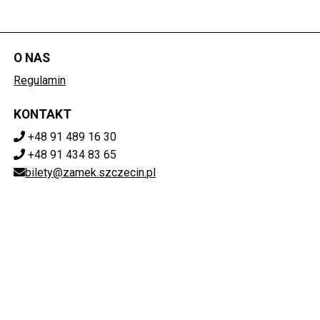
O NAS
Regulamin
KONTAKT
+48 91 489 16 30
+48 91 434 83 65
bilety@zamek.szczecin.pl
POBIERZ SWOJE BILETY
Mapa strony
ZAMEK KSIĄŻĄT POMORSKICH W SZCZECINIE
ul. Korsarzy 34, 70-540 Szczecin
851-020-72-76