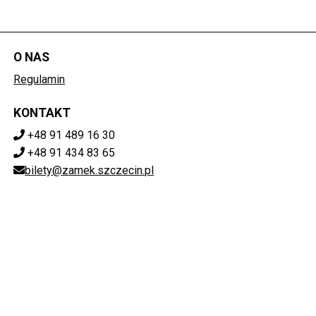
O NAS
Regulamin
KONTAKT
+48 91 489 16 30
+48 91 434 83 65
bilety@zamek.szczecin.pl
POBIERZ SWOJE BILETY
Mapa strony
ZAMEK KSIĄŻĄT POMORSKICH W SZCZECINIE
ul. Korsarzy 34, 70-540 Szczecin
851-020-72-76