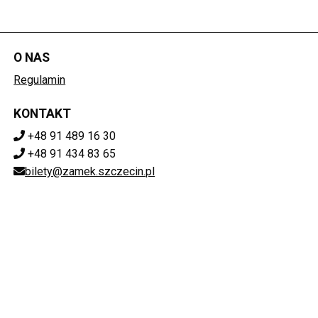
O NAS
Regulamin
KONTAKT
+48 91 489 16 30
+48 91 434 83 65
bilety@zamek.szczecin.pl
POBIERZ SWOJE BILETY
Mapa strony
ZAMEK KSIĄŻĄT POMORSKICH W SZCZECINIE
ul. Korsarzy 34, 70-540 Szczecin
851-020-72-76