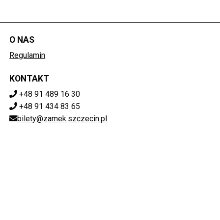
O NAS
Regulamin
KONTAKT
+48 91 489 16 30
+48 91 434 83 65
bilety@zamek.szczecin.pl
POBIERZ SWOJE BILETY
Mapa strony
ZAMEK KSIĄŻĄT POMORSKICH W SZCZECINIE
ul. Korsarzy 34, 70-540 Szczecin
851-020-72-76