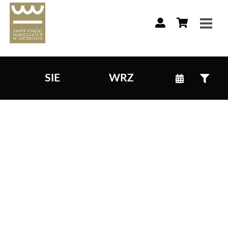
Lista wydarzeń:
SIE
WRZ