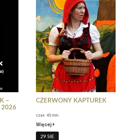
K –
CZERWONY KAPTUREK
 2026
czas: 45 min.
Więcej
29 SIE