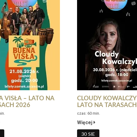
 VISŁA – LATO NA
CLOUDY KOWALCZY
SACH 2026
LATO NA TARASACH
in.
czas: 60 min.
Więcej
30 SIE