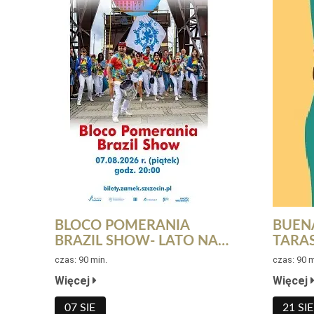
BLOCO POMERANIA
BUENA
BRAZIL SHOW- LATO NA
TARA
TARASACH 2026
czas: 90 min.
czas: 90 m
Więcej
Więcej
07 SIE
21 SIE