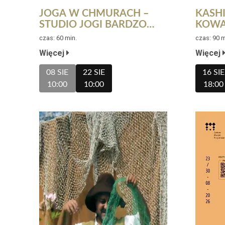
JOGA W CHMURACH –
KASHI
STUDIO JOGI BARDZO
KOWA
BOSKIE - LATO NA
TARA
czas: 60 min.
czas: 90 m
TARASACH 2026
Więcej
Więcej
08 SIE
22 SIE
16 SIE
10:00
10:00
18:00