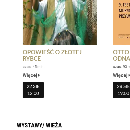
OPOWIEŚĆ O ZŁOTEJ
OTTO
RYBCE
ODNA
KOMP
czas: 45 min.
czas: 90 m
SZCZ
Więcej
Więcej
RAMA
MUZY
22 SIE
28 SIE
12:00
19:00
WYSTAWY/ WIEŻA