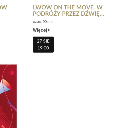
ÓW
LWÓW ON THE MOVE. W
PODRÓŻY PRZEZ DŹWIĘKI
HISTORII. KONCERT W
czas: 90 min.
RAMACH 9. FESTIWALU
Więcej
MUZYKI PRZYWRACANEJ
27 SIE
19:00