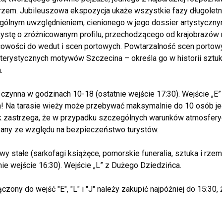
em. Jubileuszowa ekspozycja ukaże wszystkie fazy długoletnie
ólnym uwzględnieniem, cienionego w jego dossier artystycznym
ystę o zróżnicowanym profilu, przechodzącego od krajobrazów 
owości do wedut i scen portowych. Powtarzalność scen portowy
terystycznych motywów Szczecina – określa go w historii sztuki
.
czynna w godzinach 10-18 (ostatnie wejście 17:30). Wejście „E
! Na tarasie wieży może przebywać maksymalnie do 10 osób j
 zastrzega, że w przypadku szczególnych warunków atmosfer
any ze względu na bezpieczeństwo turystów.
y stałe (sarkofagi książęce, pomorskie funeralia, sztuka i rzem
nie wejście 16:30). Wejście „L” z Dużego Dziedzińca.
łączony do wejść "E", "L" i "J" należy zakupić najpóźniej do 15:30,