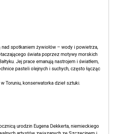
ją nad spotkaniem żywiołów – wody i powietrza,
no otaczającego świata poprzez motywy morskich
Bałtyku. Jej prace emanują nastrojem i światłem,
echnice pasteli olejnych i suchych, często łącząc
Toruniu, konserwatorka dzieł sztuki.
cznicą urodzin Eugena Dekkerta, niemieckiego
awalnych artystów związanych ze Szczecinem i