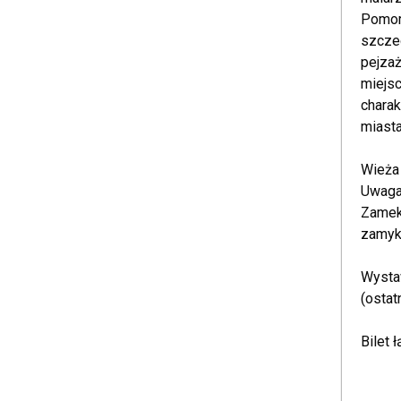
Pomorz
szczeg
pejzaż
miejsc
charak
miasta
Wieża 
Uwaga
Zamek
zamyk
Wystaw
(ostat
Bilet 