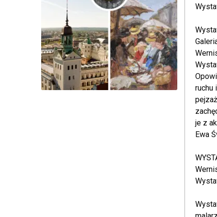
Wysta
Wysta
Galer
Wernis
Wysta
Opowie
ruchu 
pejzaż
zachęc
je z a
Ewa Ś
WYSTA
Wernis
Wystaw
Wysta
malar