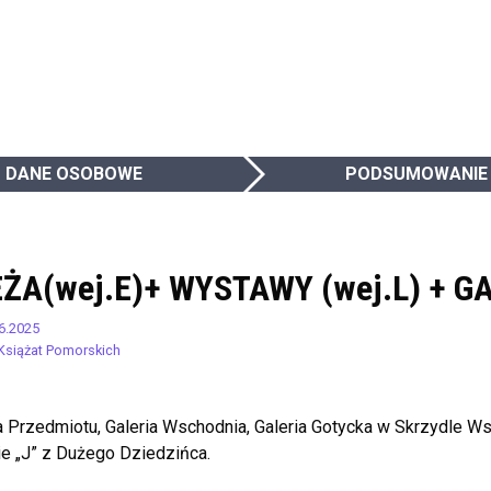
DANE OSOBOWE
PODSUMOWANIE
ŻA(wej.E)+ WYSTAWY (wej.L) + G
6.2025
Książat Pomorskich
a Przedmiotu, Galeria Wschodnia, Galeria Gotycka w Skrzydle W
e „J” z Dużego Dziedzińca.