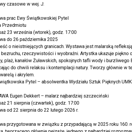
wy czasowe w wej. J:
wa prac Ewy Świątkowskiej Pytel
ia Przedmiotu
aż 23 września (wtorek), godz. 17:00
wa do 26 października 2025
ść o nieistniejących granicach. Wystawa jest malarską refleks
i bezruchu, rzeczywistości i wyobraźni. Artystka ukazuje pięk
y, plaż, kanałów Żuławskich, spokojnych tafli wody i burzliwego 
ając do chwili relaksu i kontemplacji natury. Tworzy głównie w t
kwarelą i akrylem.
wiątkowska Pytel – absolwentka Wydziału Sztuk Pięknych UMK w 
WA Eugen Dekkert – malarz najbardziej szczeciński
aż 21 sierpnia (czwartek), godz. 17:00
a od 22 sierpnia do 22 lutego 2026 r.
wa przygotowana w związku z przypadającą w 2025 roku 160. ro
za, tworzącego głównie pejzaże, jednego z najbardziej rozpozn