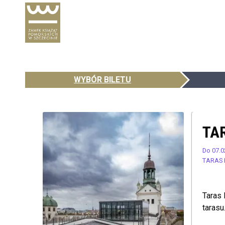
WYBÓR BILETU
TA
Do 07.0
TARAS 
Taras 
tarasu