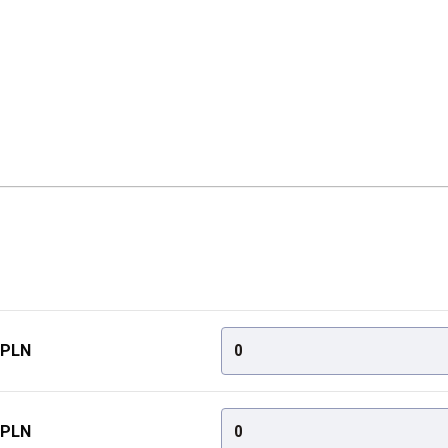
 PLN
0
 PLN
0