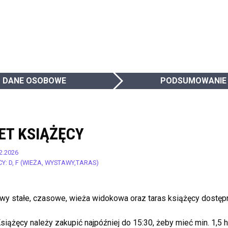
DANE OSOBOWE
PODSUMOWANIE
LET KSIĄŻĘCY
2.2026
CY: D, F (WIEŻA, WYSTAWY,TARAS)
wy stałe, czasowe, wieża widokowa oraz taras książęcy dostępn
Książęcy należy zakupić najpóźniej do 15:30, żeby mieć min. 1,5 