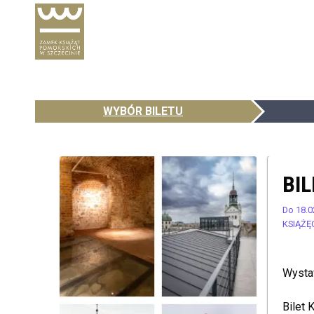
WYBÓR BILETU
BI
Do 18.0
KSIĄŻĘ
Wysta
Bilet 