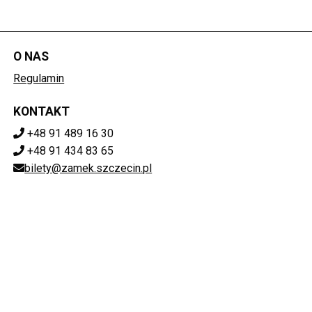
O NAS
Regulamin
KONTAKT
+48 91 489 16 30
+48 91 434 83 65
bilety@zamek.szczecin.pl
POBIERZ SWOJE BILETY
Mapa strony
ZAMEK KSIĄŻĄT POMORSKICH W SZCZECINIE
ul. Korsarzy 34, 70-540 Szczecin
851-020-72-76