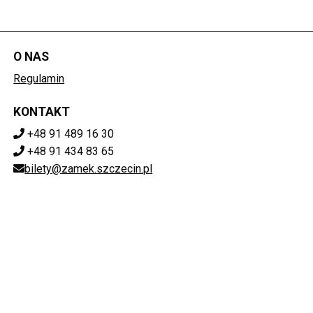
O NAS
Regulamin
KONTAKT
+48 91 489 16 30
+48 91 434 83 65
bilety@zamek.szczecin.pl
POBIERZ SWOJE BILETY
Mapa strony
ZAMEK KSIĄŻĄT POMORSKICH W SZCZECINIE
ul. Korsarzy 34, 70-540 Szczecin
851-020-72-76