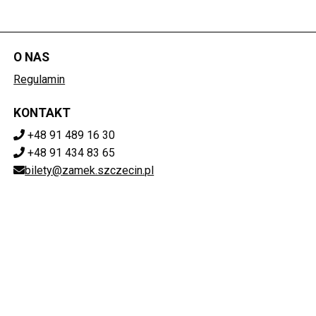
O NAS
Regulamin
KONTAKT
+48 91 489 16 30
+48 91 434 83 65
bilety@zamek.szczecin.pl
POBIERZ SWOJE BILETY
Mapa strony
ZAMEK KSIĄŻĄT POMORSKICH W SZCZECINIE
ul. Korsarzy 34, 70-540 Szczecin
851-020-72-76