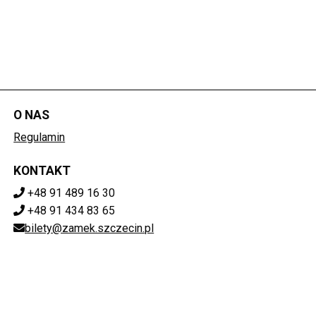
O NAS
Regulamin
KONTAKT
+48 91 489 16 30
+48 91 434 83 65
bilety@zamek.szczecin.pl
POBIERZ SWOJE BILETY
Mapa strony
ZAMEK KSIĄŻĄT POMORSKICH W SZCZECINIE