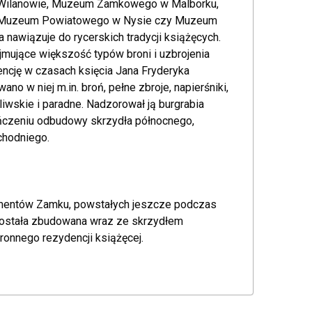
 Wilanowie, Muzeum Zamkowego w Malborku,
 Muzeum Powiatowego w Nysie czy Muzeum
nawiązuje do rycerskich tradycji książęcych.
ejmujące większość typów broni i uzbrojenia
cję w czasach księcia Jana Fryderyka
o w niej m.in. broń, pełne zbroje, napierśniki,
liwskie i paradne. Nadzorował ją burgrabia
kończeniu odbudowy skrzydła północnego,
chodniego.
agmentów Zamku, powstałych jeszcze podczas
została zbudowana wraz ze skrzydłem
onnego rezydencji książęcej.