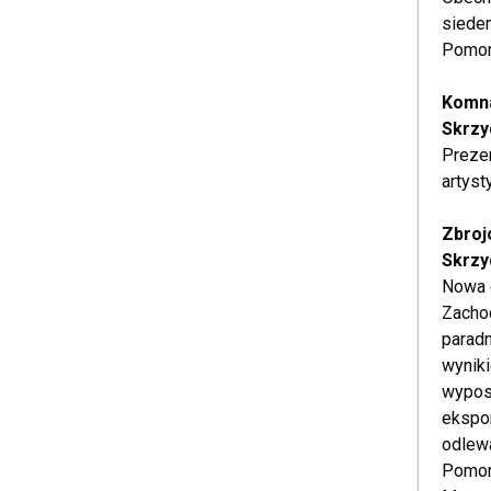
siede
Pomors
Komna
Skrzy
Prezen
artys
Zbroj
Skrzy
Nowa e
Zachod
paradn
wyniki
wyposa
ekspon
odlewa
Pomor