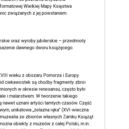
oformatowej Wielkiej Mapy Księstwa
nic związanych z jej powstaniem.
rskie oraz wyroby jubilerskie – przedmioty
osażenie dawnego dworu książęcego.
XVIII wieku z obszaru Pomorza i Europy
ród ciekawostek są choćby fragmenty zbroi
chnionych w okresie renesansu, często było
 ale i malarstwem. W tworzenie takiego
ę nawet uznani artyści tamtych czasów. Część
owym, unikatowa „żelazna ręka” (XVI-wieczna
to muzealia ze zbiorów własnych Zamku Książąt
żna obiekty z muzeów z całej Polski, m.in.: