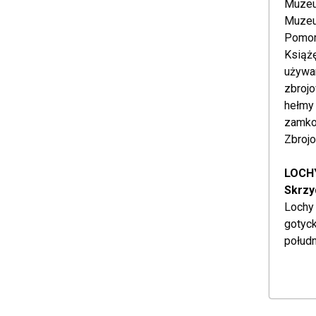
Muzeu
Muzeu
Pomorz
Książę
używa
zbrojo
hełmy 
zamkow
Zbroj
LOCH
Skrzy
Lochy
gotyc
połud