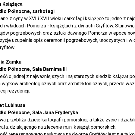
a Książęca
dło Północne, sarkofagi
ne z cyny w XVI i XVII wieku sarkofagi książęce to jedne z na
h władcach Pomorza - książętach z dynastii Gryfitów. Stanowią
ajów pogrzebowych oraz sztuki dawnego Pomorza w epoce now
zycje uzupełnia opis ceremonii pogrzebowych, uroczystych i 
ryfitów.
ria Zamku
dło Północne, Sala Barnima III
ść o jednej z najważniejszych i najstarszych siedzib książąt 
a wątków archeologicznych oraz architektonicznych, przede w
cej rezydencji.
et Lubinusa
dło Północne, Sala Jana Fryderyka
a przybliża dzieje kartografii pomorskiej, a także życie i dział
rafa, działającego na zlecenie m.in. książąt pomorskich.
ość renesansowego naukowca na dworze Gryfitów jest nie tylko