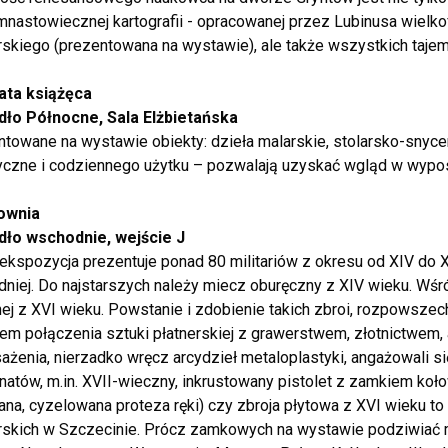
mnastowiecznej kartografii - opracowanej przez Lubinusa wielk
kiego (prezentowana na wystawie), ale także wszystkich tajem
ta książęca
dło Północne, Sala Elżbietańska
towane na wystawie obiekty: dzieła malarskie, stolarsko-snyce
tyczne i codziennego użytku – pozwalają uzyskać wgląd w wyp
ownia
dło wschodnie, wejście J
kspozycja prezentuje ponad 80 militariów z okresu od XIV do 
niej. Do najstarszych należy miecz oburęczny z XIV wieku. Wś
ej z XVI wieku. Powstanie i zdobienie takich zbroi, rozpowsze
em połączenia sztuki płatnerskiej z grawerstwem, złotnictwem,
żenia, nierzadko wręcz arcydzieł metaloplastyki, angażowali si
atów, m.in. XVII-wieczny, inkrustowany pistolet z zamkiem koł
na, cyzelowana proteza ręki) czy zbroja płytowa z XVI wieku 
skich w Szczecinie. Prócz zamkowych na wystawie podziwiać mo