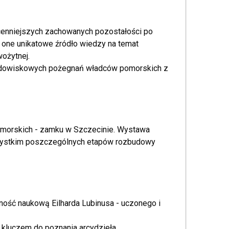
jcenniejszych zachowanych pozostałości po
 one unikatowe źródło wiedzy na temat
ożytnej.
widowiskowych pożegnań władców pomorskich z
pomorskich - zamku w Szczecinie. Wystawa
szystkim poszczególnych etapów rozbudowy
alność naukową Eilharda Lubinusa - uczonego i
 kluczem do poznania arcydzieła