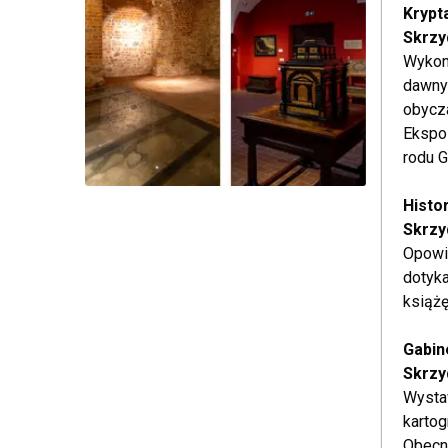
Krypt
Skrzy
Wykona
dawnyc
obycz
Ekspo
rodu G
Histo
Skrzy
Opowie
dotyk
książę
Gabin
Skrzy
Wystaw
kartog
Obecn