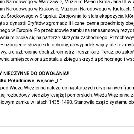
m Narodowego w Warszawie, Muzeum Pałacu Króla Jana III w
m Narodowego w Krakowie, Muzeum Narodowego w Kielcach,
a Środkowego w Słupsku. Zbrojownia to stała ekspozycja, która 
ta z dynastii Gryfitów zgromadzili liczne, cenne przedmioty ob
nego w Europie. Po przebudowie zamku na renesansową rezyden
wnia mieściła się na parterze skrzydła zachodniego. Przechowywan
– uzbrojenie służące do ochrony, na wypadek wojny, ale też myś
y, a o uzbrojenie dbali zbrojmistrz i rusznikarz. Teraz, po za
ownia umiejscowiona została u zbiegu skrzydła północnego i ws
Y NIECZYNNE DO ODWOŁANIA!!
dło Południowe, wejście „L”
 pod Wieżą Więzienną należą do najstarszych oryginalnych fr
kiej rozbudowy siedziby książąt pomorskich. Wieża Więzienna 
niowym zamku w latach 1435-1490. Stanowiła część systemu obr