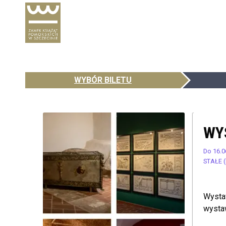
WYBÓR BILETU
WY
Do 16.0
STAŁE (
Wystaw
wysta