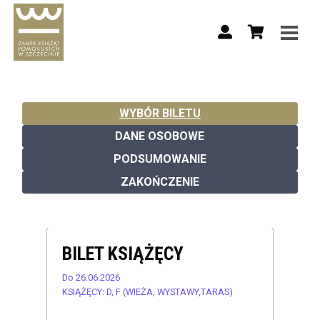
WYBÓR BILETU
DANE OSOBOWE
PODSUMOWANIE
ZAKOŃCZENIE
BILET KSIĄŻĘCY
Do 26.06.2026
KSIĄŻĘCY: D, F (WIEŻA, WYSTAWY,TARAS)