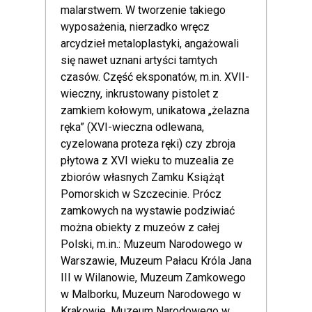
malarstwem. W tworzenie takiego
wyposażenia, nierzadko wręcz
arcydzieł metaloplastyki, angażowali
się nawet uznani artyści tamtych
czasów. Część eksponatów, m.in. XVII-
wieczny, inkrustowany pistolet z
zamkiem kołowym, unikatowa „żelazna
ręka” (XVI-wieczna odlewana,
cyzelowana proteza ręki) czy zbroja
płytowa z XVI wieku to muzealia ze
zbiorów własnych Zamku Książąt
Pomorskich w Szczecinie. Prócz
zamkowych na wystawie podziwiać
można obiekty z muzeów z całej
Polski, m.in.: Muzeum Narodowego w
Warszawie, Muzeum Pałacu Króla Jana
III w Wilanowie, Muzeum Zamkowego
w Malborku, Muzeum Narodowego w
Krakowie, Muzeum Narodowego w