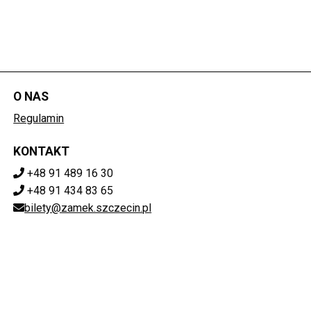
O NAS
Regulamin
KONTAKT
+48 91 489 16 30
+48 91 434 83 65
bilety@zamek.szczecin.pl
POBIERZ SWOJE BILETY
Mapa strony
ZAMEK KSIĄŻĄT POMORSKICH W SZCZECINIE
ul. Korsarzy 34, 70-540 Szczecin