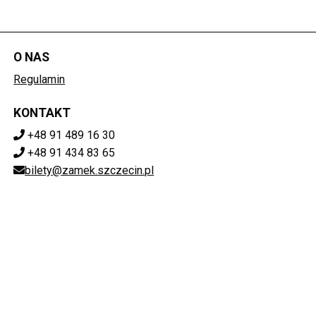
O NAS
Regulamin
KONTAKT
+48 91 489 16 30
+48 91 434 83 65
bilety@zamek.szczecin.pl
POBIERZ SWOJE BILETY
Mapa strony
ZAMEK KSIĄŻĄT POMORSKICH W SZCZECINIE
ul. Korsarzy 34, 70-540 Szczecin
851-020-72-76