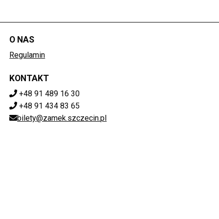
O NAS
Regulamin
KONTAKT
+48 91 489 16 30
+48 91 434 83 65
bilety@zamek.szczecin.pl
POBIERZ SWOJE BILETY
Mapa strony
ZAMEK KSIĄŻĄT POMORSKICH W SZCZECINIE
ul. Korsarzy 34, 70-540 Szczecin
851-020-72-76