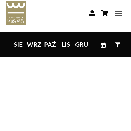
Lista wydarzeń:
SIE
WRZ
PAŹ
LIS
GRU