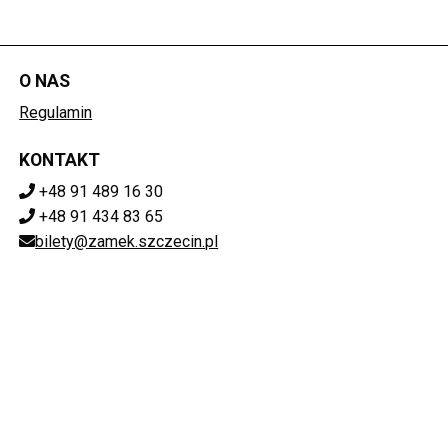
O NAS
Regulamin
KONTAKT
+48 91 489 16 30
+48 91 434 83 65
bilety@zamek.szczecin.pl
POBIERZ SWOJE BILETY
Mapa strony
ZAMEK KSIĄŻĄT POMORSKICH W SZCZECINIE
ul. Korsarzy 34, 70-540 Szczecin
851-020-72-76