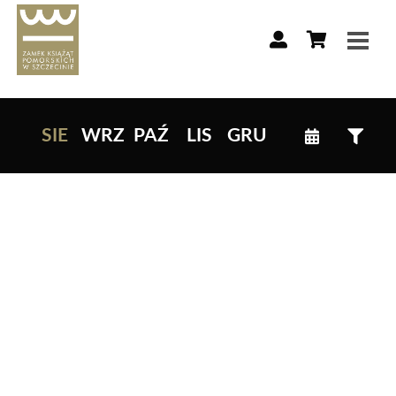
Lista wydarzeń:
SIE
WRZ
PAŹ
LIS
GRU