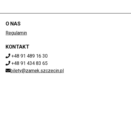
O NAS
Regulamin
KONTAKT
+48 91 489 16 30
+48 91 434 83 65
bilety@zamek.szczecin.pl
POBIERZ SWOJE BILETY
Mapa strony
ZAMEK KSIĄŻĄT POMORSKICH W SZCZECINIE
ul. Korsarzy 34, 70-540 Szczecin
851-020-72-76