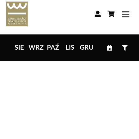
Lista wydarzeń:
SIE
WRZ
PAŹ
LIS
GRU