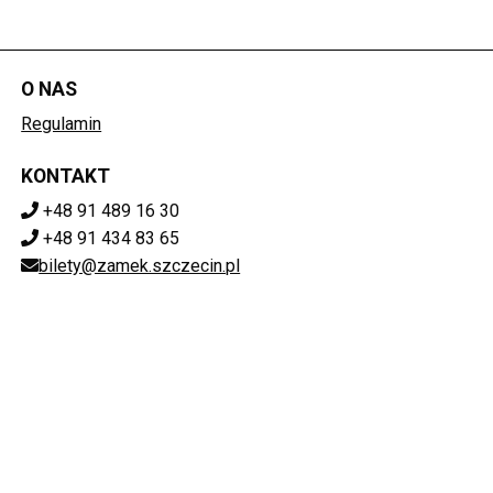
O NAS
Regulamin
KONTAKT
+48 91 489 16 30
+48 91 434 83 65
bilety@zamek.szczecin.pl
POBIERZ SWOJE BILETY
Mapa strony
ZAMEK KSIĄŻĄT POMORSKICH W SZCZECINIE
ul. Korsarzy 34, 70-540 Szczecin
851-020-72-76