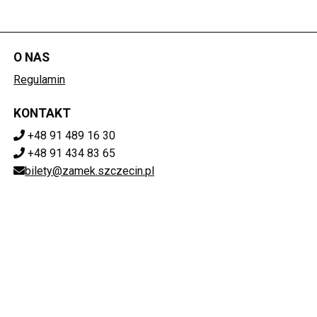
O NAS
Regulamin
KONTAKT
+48 91 489 16 30
+48 91 434 83 65
bilety@zamek.szczecin.pl
POBIERZ SWOJE BILETY
Mapa strony
ZAMEK KSIĄŻĄT POMORSKICH W SZCZECINIE
ul. Korsarzy 34, 70-540 Szczecin
851-020-72-76