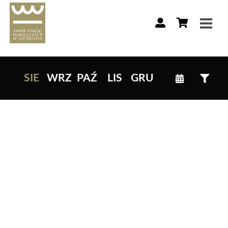
Lista wydarzeń:
SIE
WRZ
PAŹ
LIS
GRU