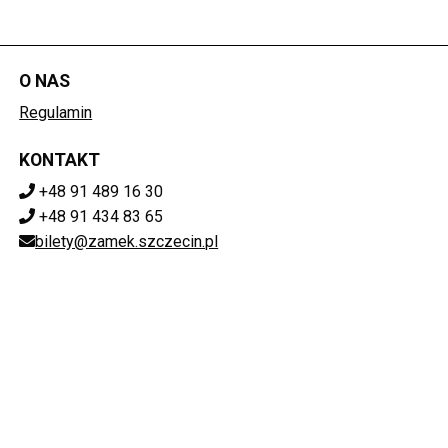
O NAS
Regulamin
KONTAKT
+48 91 489 16 30
+48 91 434 83 65
bilety@zamek.szczecin.pl
POBIERZ SWOJE BILETY
Mapa strony
ZAMEK KSIĄŻĄT POMORSKICH W SZCZECINIE
ul. Korsarzy 34, 70-540 Szczecin
851-020-72-76