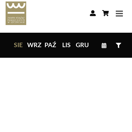
Lista wydarzeń:
SIE
WRZ
PAŹ
LIS
GRU