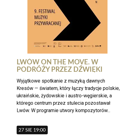
LWÓW ON THE MOVE. W
PODRÓŻY PRZEZ DŹWIĘKI
HISTORII. KONCERT W RAMACH
Wyjątkowe spotkanie z muzyką dawnych
9. FESTIWALU MUZYKI
Kresów — światem, który łączy tradycje polskie,
PRZYWRACANEJ
ukraińskie, żydowskie i austro-węgierskie, a
którego centrum przez stulecia pozostawał
Lwów. W programie utwory kompozytorów...
27 SIE 19:00