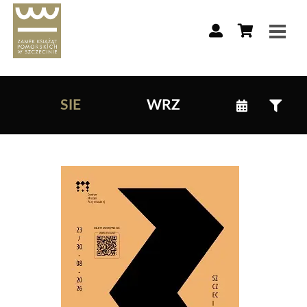
Lista wydarzeń:
SIE
WRZ