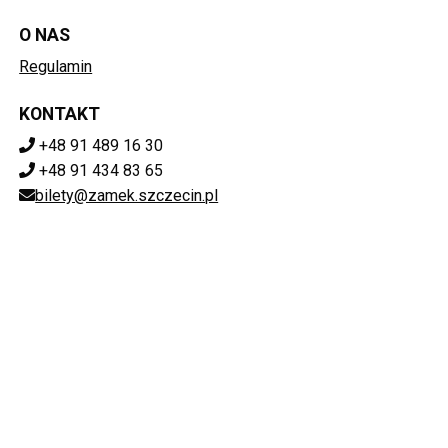
O NAS
Regulamin
KONTAKT
+48 91 489 16 30
+48 91 434 83 65
bilety@zamek.szczecin.pl
POBIERZ SWOJE BILETY
Mapa strony
ZAMEK KSIĄŻĄT POMORSKICH W SZCZECINIE
ul. Korsarzy 34, 70-540 Szczecin
851-020-72-76